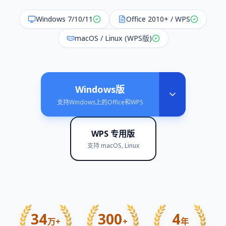
Windows 7/10/11
Office 2010+ / WPS
macOS / Linux (WPS版)
Windows版
支持Windows上的Office和WPS
WPS 专用版
支持 macOS, Linux
34
300
4
万+
+
年