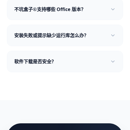
不坑盒子®支持哪些 Office 版本？
最新版不坑盒子®兼容 Windows 7/10/11，在 Microsoft
安装失败或提示缺少运行库怎么办？
Office 2010+ 及 WPS Office PC 端中均可使用。
2025年上线的 WPS 专用版插件，现已支持 macOS 和
Linux 操作系统，实现跨平台办公体验。
安装向导依赖 .NET 4.8、VSTO 运行库及 Edge
软件下载是否安全？
WebView2。如遇报错，请前往
依赖库下载
页面安装补
丁后重试。
官方安装包均托管在加密服务器，经过 HTTPS 传输且包
含数字签名校验。建议从官网下载。如杀毒软件误报，请
选择信任或加入白名单。