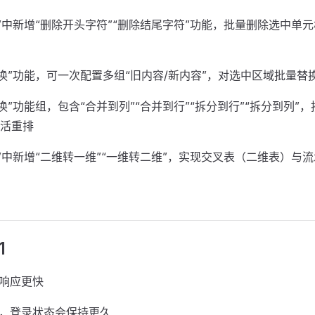
理”中新增“删除开头字符”“删除结尾字符”功能，批量删除选中单
替换”功能，可一次配置多组“旧内容/新内容”，对选中区域批量替
换”功能组，包含“合并到列”“合并到行”“拆分到行”“拆分到列”
活重排
换”中新增“二维转一维”“一维转二维”，实现交叉表（二维表）与
1
，响应更快
路，登录状态会保持更久