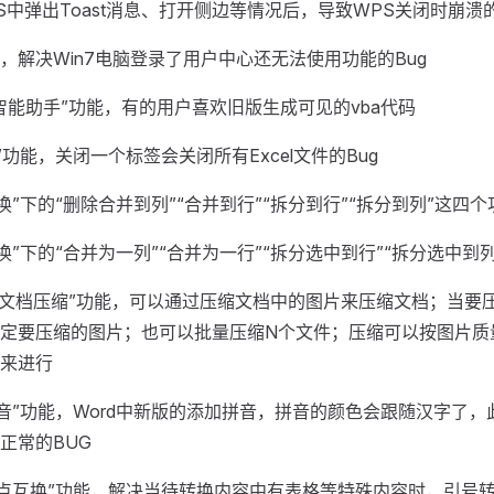
S中弹出Toast消息、打开侧边等情况后，导致WPS关闭时崩溃的
，解决Win7电脑登录了用户中心还无法使用功能的Bug
智能助手”功能，有的用户喜欢旧版生成可见的vba代码
”功能，关闭一个标签会关闭所有Excel文件的Bug
换”下的“删除合并到列”“合并到行”“拆分到行”“拆分到列”这四个
换”下的“合并为一列”“合并为一行”“拆分选中到行”“拆分选中到
”-“文档压缩”功能，可以通过压缩文档中的图片来压缩文档；当要
定要压缩的图片；也可以批量压缩N个文件；压缩可以按图片质
来进行
拼音”功能，Word中新版的添加拼音，拼音的颜色会跟随汉字了
正常的BUG
标点互换”功能，解决当待转换内容中有表格等特殊内容时，引号