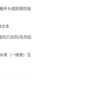
元格开头或结尾的指
换文本
，按先行后列/先列后
流水表（一维表）互