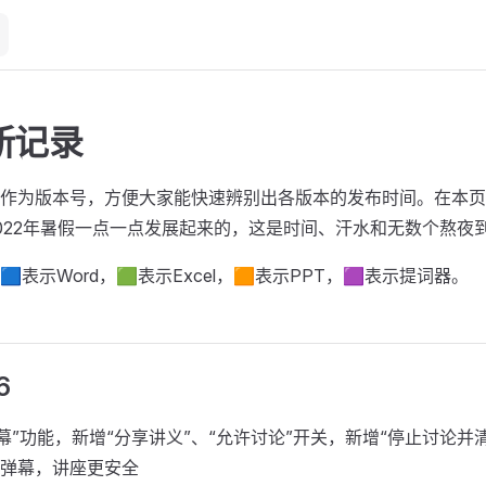
新记录
作为版本号，方便大家能快速辨别出各版本的发布时间。在本页
022年暑假一点一点发展起来的，这是时间、汗水和无数个熬夜
表示Word，🟩表示Excel，🟧表示PPT，🟪表示提词器。
6
弹幕”功能，新增“分享讲义”、“允许讨论”开关，新增“停止讨论并
弹幕，讲座更安全