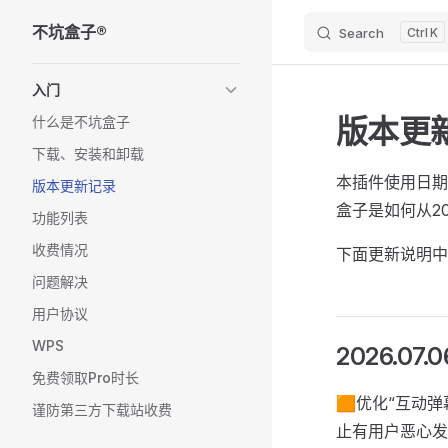
不坑盒子®
Search
K
Skip to content
Sidebar Navigation
入门
版本更
什么是不坑盒子
下载、安装和卸载
本插件使用日期
版本更新记录
盒子是如何从2
功能列表
收费情况
下面更新说明中
问题解决
用户协议
WPS
2026.07.0
免费领取Pro时长
🟧优化“互动
谨防第三方下载站收费
止有用户恶心发