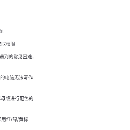
题
拉取权限
中遇到的常见困难，
题的电脑无法写作
套母版进行配色的
异用红/绿/黄标